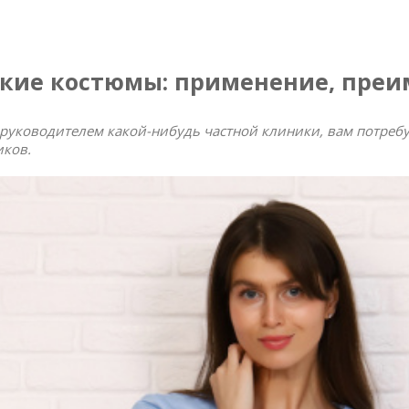
кие костюмы: применение, преи
 руководителем какой-нибудь частной клиники, вам потреб
иков.