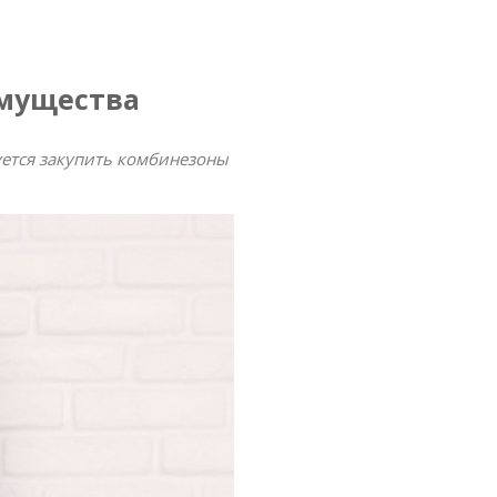
мущества
уется закупить комбинезоны