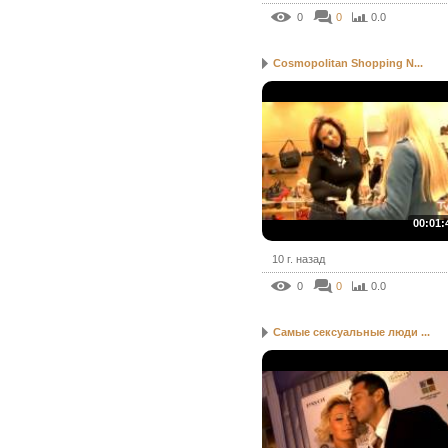
0
0
0.0
Cosmopolitan Shopping N...
00:01:
10 г. назад
0
0
0.0
Самые сексуальные люди ...