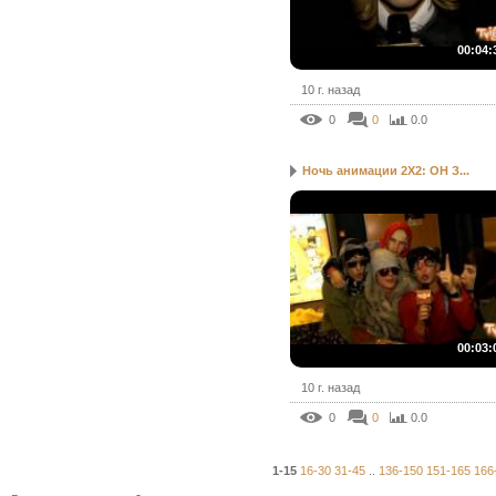
00:04:
10 г. назад
0
0
0.0
Ночь анимации 2Х2: ОН З...
00:03:
10 г. назад
0
0
0.0
1-15
16-30
31-45
..
136-150
151-165
166