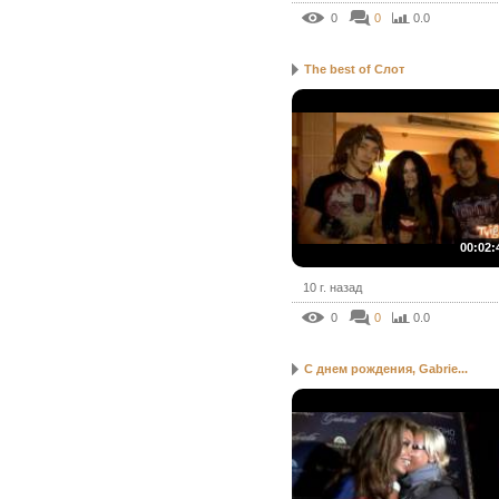
0
0
0.0
The best of Слот
00:02:
10 г. назад
0
0
0.0
С днем рождения, Gabrie...