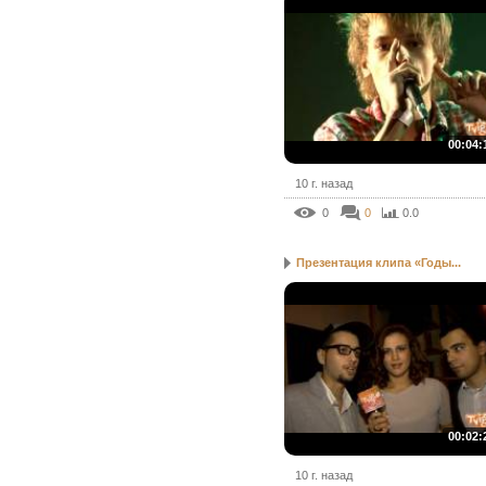
00:04:
10 г. назад
0
0
0.0
Презентация клипа «Годы...
00:02:
10 г. назад