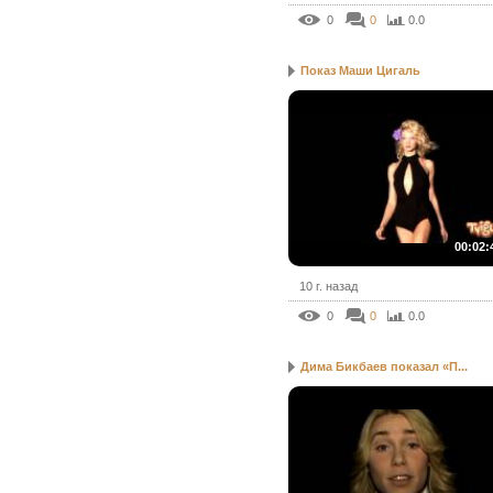
0
0
0.0
Показ Маши Цигаль
00:02:
10 г. назад
0
0
0.0
Дима Бикбаев показал «П...