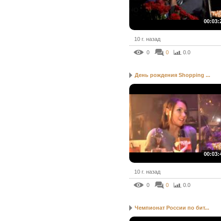
00:03:
10 г. назад
0
0
0.0
День рождения Shopping ...
00:03:
10 г. назад
0
0
0.0
Чемпионат России по бит...