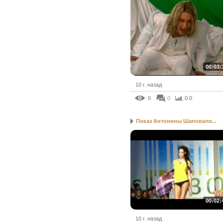
00:03:
10 г. назад
0
0
0.0
Показ Антонины Шаповало...
00:02:
10 г. назад