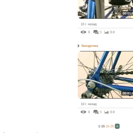
00:01:
10 г. назад
0
0
0.0
Звездочки
00:01:
10 г. назад
0
0
0.0
1-15
16-25
»