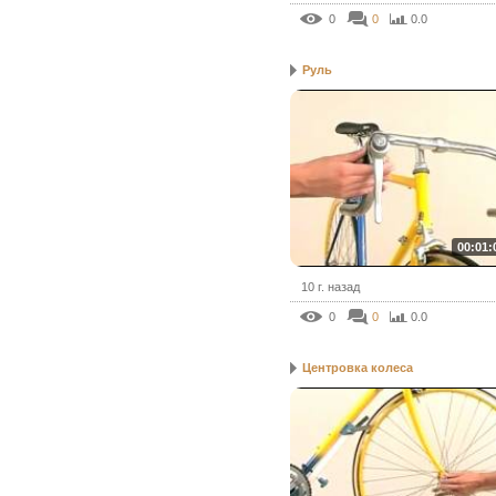
0
0
0.0
Руль
00:01:
10 г. назад
0
0
0.0
Центровка колеса