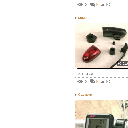
0
0
0.0
Крылья
00:01:
10 г. назад
0
0
0.0
Одометр