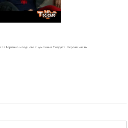
00:03:53
сея Германа-младшего «Бумажный Солдат». Первая часть.