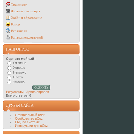
Транспорт
Фильмы и анимация
Хобби и образование
Юмор
Все каналы
Каналы пользователей
НАШ ОПРОС
Оцените мой сайт
Отлично
Хорошо
Неплохо
Плохо
Ужасно
Результаты
|
Архив опросов
Всего ответов:
0
ДРУЗЬЯ САЙТА
Официальный блог
Сообщество uCoz
FAQ по системе
Инструкции для uCoz