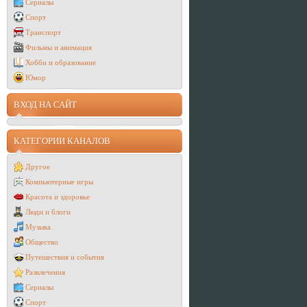
Сериалы
Спорт
Транспорт
Фильмы и анимация
Хобби и образование
Юмор
ВХОД НА САЙТ
КАТЕГОРИИ КАНАЛОВ
Другое
Компьютерные игры
Красота и здоровье
Люди и блоги
Музыка
Общество
Путешествия и события
Развлечения
Сериалы
Спорт