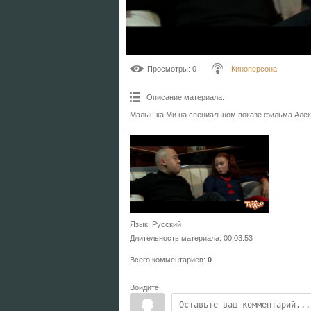
Просмотры
: 0
Киноперсона
Описание материала
:
Малышка Ми на специальном показе фильма Алек
Язык
: Русский
Длительность материала
: 00:03:53
Всего комментариев
:
0
Войдите: