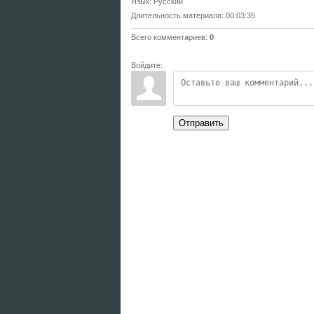
Язык
: Русский
Длительность материала
: 00:03:35
Всего комментариев
:
0
Войдите:
Отправить