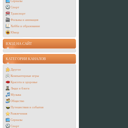
Сериалы
Спорт
Транспорт
Фильмы и анимация
Хобби и образование
Юмор
ВХОД НА САЙТ
КАТЕГОРИИ КАНАЛОВ
Другое
Компьютерные игры
Красота и здоровье
Люди и блоги
Музыка
Общество
Путешествия и события
Развлечения
Сериалы
Спорт