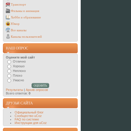
Транспорт
Фильмы и анимация
Хобби и образование
Юмор
Все каналы
Каналы пользователей
НАШ ОПРОС
Оцените мой сайт
Отлично
Хорошо
Неплохо
Плохо
Ужасно
Результаты
|
Архив опросов
Всего ответов:
0
ДРУЗЬЯ САЙТА
Официальный блог
Сообщество uCoz
FAQ по системе
Инструкции для uCoz