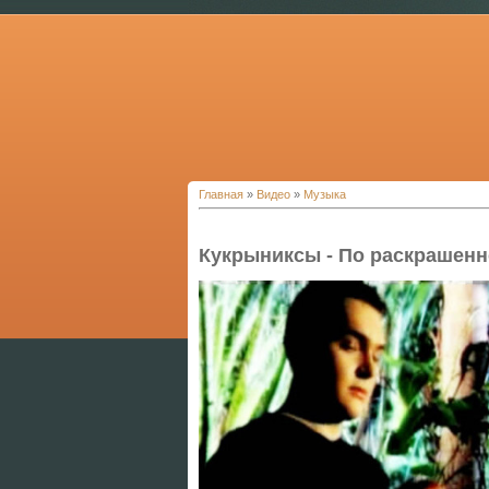
Главная
»
Видео
»
Музыка
Кукрыниксы - По раскрашен