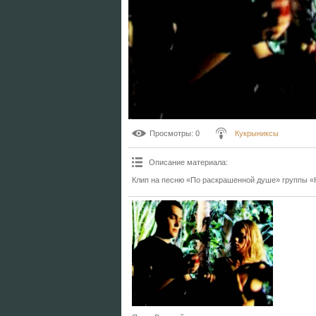
Просмотры
: 0
Кукрыниксы
Описание материала
:
Клип на песню «По раскрашенной душе» группы «