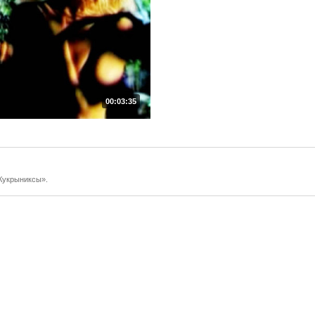
00:03:35
Кукрыниксы».