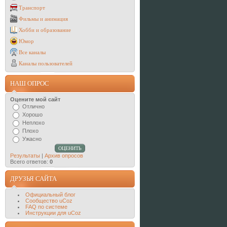
Транспорт
Фильмы и анимация
Хобби и образование
Юмор
Все каналы
Каналы пользователей
НАШ ОПРОС
Оцените мой сайт
Отлично
Хорошо
Неплохо
Плохо
Ужасно
Результаты
|
Архив опросов
Всего ответов:
0
ДРУЗЬЯ САЙТА
Официальный блог
Сообщество uCoz
FAQ по системе
Инструкции для uCoz