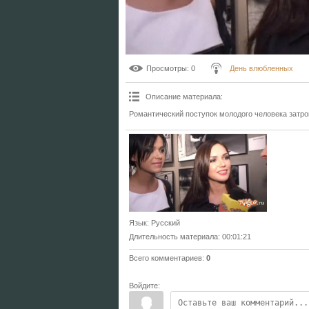
Просмотры
: 0
День влюбленных
Описание материала
:
Романтический поступок молодого человека затро
Язык
: Русский
Длительность материала
: 00:01:21
Всего комментариев
:
0
Войдите: