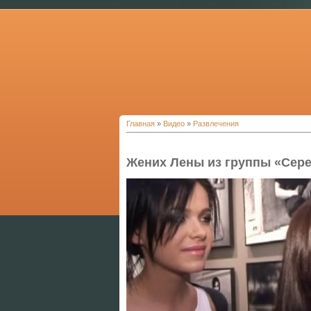
Главная
»
Видео
»
Развлечения
Жених Лены из группы «Сере