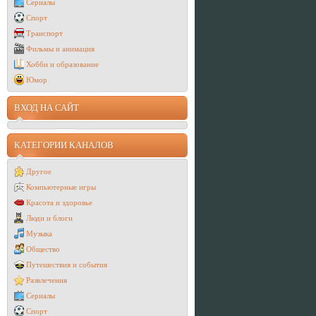
Сериалы
Спорт
Транспорт
Фильмы и анимация
Хобби и образование
Юмор
ВХОД НА САЙТ
КАТЕГОРИИ КАНАЛОВ
Другое
Компьютерные игры
Красота и здоровье
Люди и блоги
Музыка
Общество
Путешествия и события
Развлечения
Сериалы
Спорт