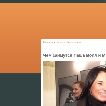
Главная
»
Видео
»
Развлечения
Чем займутся Паша Воля и М