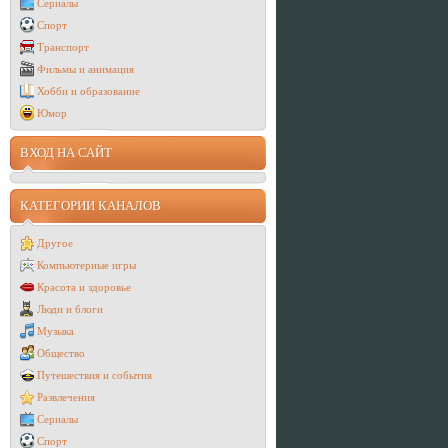
Сериалы
Спорт
Транспорт
Фильмы и анимация
Хобби и образование
Юмор
ВХОД НА САЙТ
КАТЕГОРИИ КАНАЛОВ
Другое
Компьютерные игры
Красота и здоровье
Люди и блоги
Музыка
Общество
Путешествия и события
Развлечения
Сериалы
Спорт