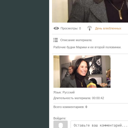
Просмотры
: 0
День влюбленных
Описание материала
:
Рабочие будни Марики и ее второй половинки.
Язык
: Русский
Длительность материала
: 00:00:42
Всего комментариев
:
0
Войдите: