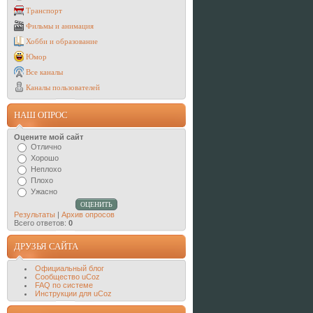
Транспорт
Фильмы и анимация
Хобби и образование
Юмор
Все каналы
Каналы пользователей
НАШ ОПРОС
Оцените мой сайт
Отлично
Хорошо
Неплохо
Плохо
Ужасно
Результаты
|
Архив опросов
Всего ответов:
0
ДРУЗЬЯ САЙТА
Официальный блог
Сообщество uCoz
FAQ по системе
Инструкции для uCoz