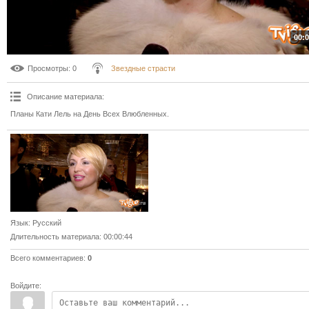
00:0
Просмотры
: 0
Звездные страсти
Описание материала
:
Планы Кати Лель на День Всех Влюбленных.
Язык
: Русский
Длительность материала
: 00:00:44
Всего комментариев
:
0
Войдите: