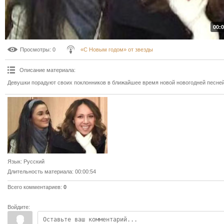
00:0
Просмотры
: 0
«С Новым годом» от звезды
Описание материала
:
Девушки порадуют своих поклонников в ближайшее время новой новогодней песней
Язык
: Русский
Длительность материала
: 00:00:54
Всего комментариев
:
0
Войдите: