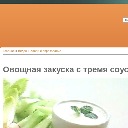
Главная
»
Видео
»
Хобби и образование
Овощная закуска с тремя соу