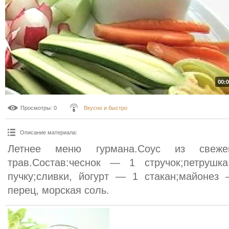
00:0
Просмотры
: 0
Вкусно и быстро
Описание материала
:
Летнее меню гурмана.Соус из свеж
трав.Состав:чеснок — 1 стручок;петруш
пучку;сливки, йогурт — 1 стакан;майонез
перец, морская соль.