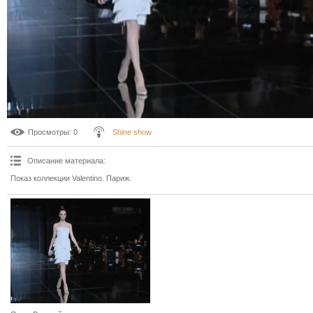
Просмотры
: 0
Shine show
Описание материала
:
Показ коллекции Valentino. Париж.