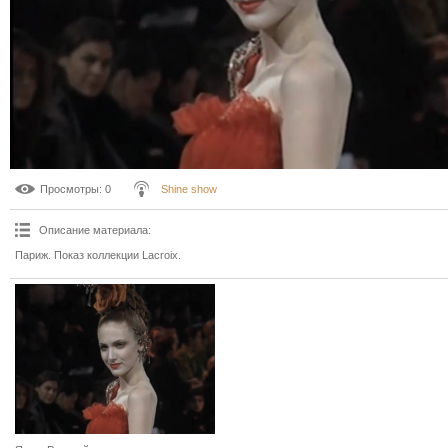
Просмотры
: 0
Shine show
Описание материала
:
Париж. Показ коллекции Lacroix.