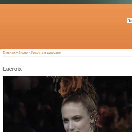
Главная
»
Видео
»
Красота и здоровье
Lacroix