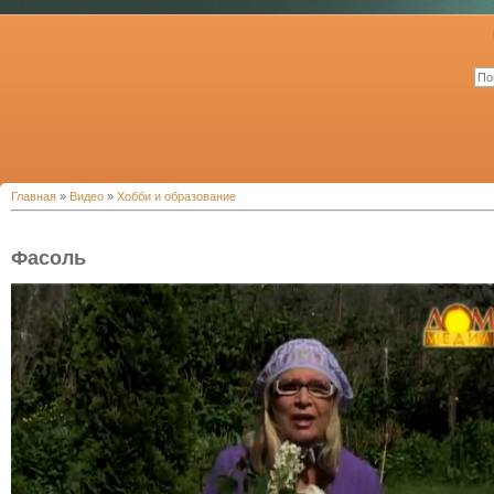
Главная
»
Видео
»
Хобби и образование
Фасоль