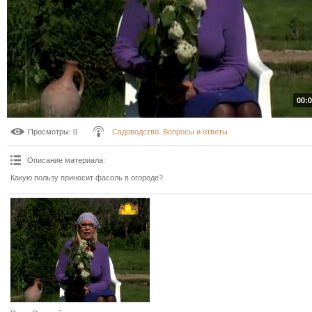
00:0
Просмотры
: 0
Садоводство. Вопросы и ответы
Описание материала
:
Какую пользу приносит фасоль в огороде?