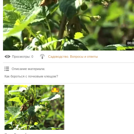
00:0
Просмотры
: 0
Садоводство. Вопросы и ответы
Описание материала
:
Как бороться с почковым клещом?