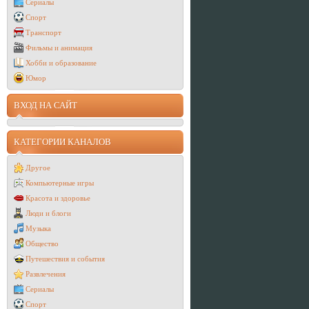
Сериалы
Спорт
Транспорт
Фильмы и анимация
Хобби и образование
Юмор
ВХОД НА САЙТ
КАТЕГОРИИ КАНАЛОВ
Другое
Компьютерные игры
Красота и здоровье
Люди и блоги
Музыка
Общество
Путешествия и события
Развлечения
Сериалы
Спорт