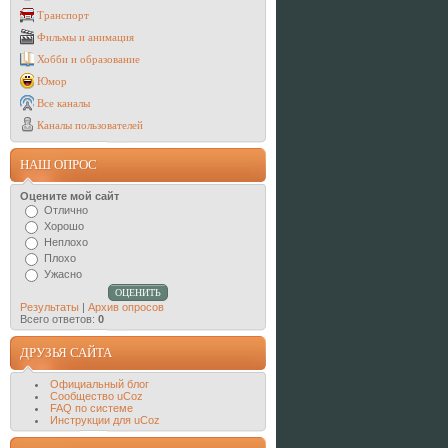
Транспорт
Фильмы и анимация
Хобби и образование
Юмор
Все каналы
Каналы пользователей
НАШ ОПРОС
Оцените мой сайт
Отлично
Хорошо
Неплохо
Плохо
Ужасно
Результаты
|
Архив опросов
Всего ответов:
0
ДРУЗЬЯ САЙТА
Официальный блог
Сообщество uCoz
FAQ по системе
Инструкции для uCoz