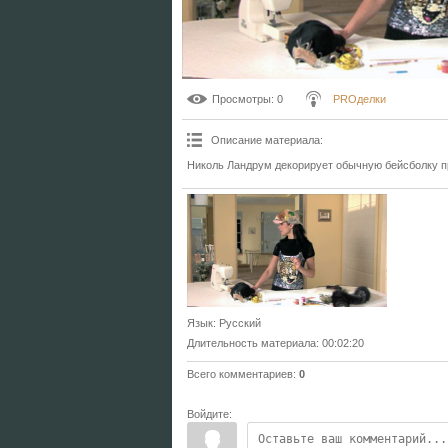
Просмотры
: 0
PROделки
Описание материала
:
Николь Ландрум декорирует обычную бейсболку пр
Язык
: Русский
Длительность материала
: 00:02:20
Всего комментариев
:
0
Войдите: