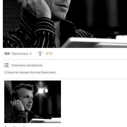
Просмотры
: 0
ЖТВ
Описание материала
:
Открытая лекция Антона Комолова.