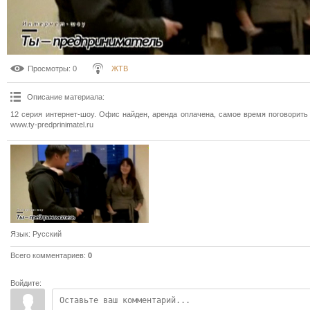
Просмотры
: 0
ЖТВ
Описание материала
:
12 серия интернет-шоу. Офис найден, аренда оплачена, самое время поговорит
www.ty-predprinimatel.ru
Язык
: Русский
Всего комментариев
:
0
Войдите: