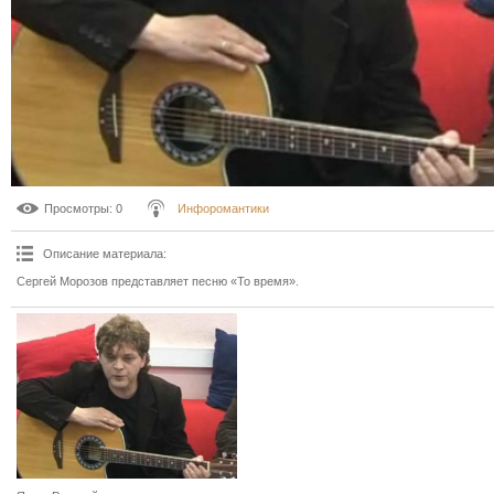
Просмотры
: 0
Инфоромантики
Описание материала
:
Сергей Морозов представляет песню «То время».