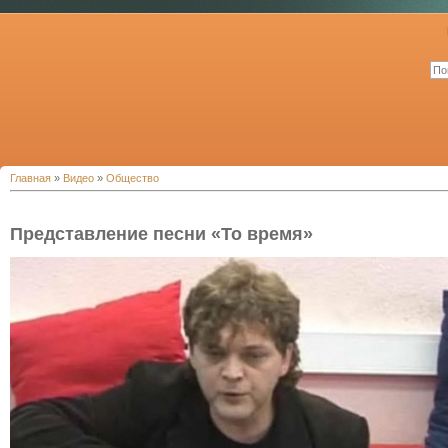
Главная
»
Видео
»
Общество
Представление песни «То время»