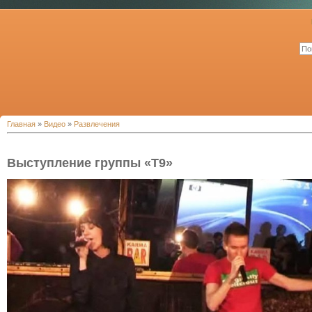
Главная
»
Видео
»
Развлечения
Выступление группы «Т9»