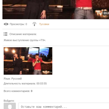
00:0
Просмотры
: 0
Тусовки
Описание материала
:
Живое выступление группы «Т9».
Язык
: Русский
Длительность материала
: 00:03:55
Всего комментариев
:
0
Войдите: